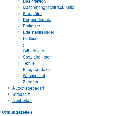
Desinfektion
Maschinengeschirrspülmittel
Klarspüler
Regeneriersalz
Entkalker
Edelstahlreiniger
Fettlöser
/
Grillreiniger
Spezialreiniger
Textile
Pflegeprodukte
Waschmittel
Zubehör
Autopflegebedarf
Streusalz
Neuheiten
Öffnungszeiten