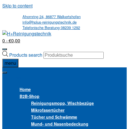
Skip to content
Ahornring 24, 86877 Walkertshofen
info@hplus-reinigungstechnik.de
Telefonische Beratung 08239 1292
0
- €0,00
Products search
menu
MENU
MENU
Home
B2B
-Shop
Reinigungsmopp, Wischbezüge
Mikrofasertücher
Tücher und Schwämme
Mund- und Nasenbedeckung