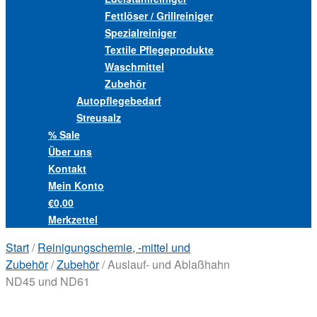
Fettlöser / Grillreiniger
Spezialreiniger
Textile Pflegeprodukte
Waschmittel
Zubehör
Autopflegebedarf
Streusalz
% Sale
Über uns
Kontakt
Mein Konto
€0,00
Merkzettel
Start
/
Reinigungschemie, -mittel und
Zubehör
/
Zubehör
/ Auslauf- und Ablaßhahn
ND45 und ND61