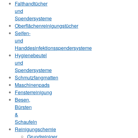
Falthandtücher
und
Spendersysteme
Oberflächenreinigungstücher
Seifen-
und
Handdesinfektionsspendersysteme
Hygienebeutel
und
Spendersysteme
Schmutzfangmatten
Maschinenpads
Fensterreinigung
Besen,
Bürsten
&
Schaufeln
Reinigungschemie
Grundreiniger