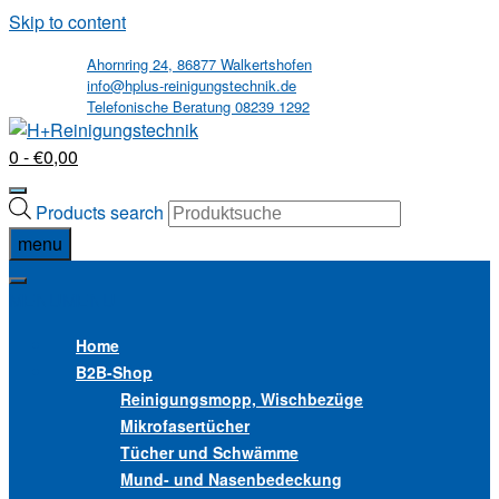
Skip to content
Ahornring 24, 86877 Walkertshofen
info@hplus-reinigungstechnik.de
Telefonische Beratung 08239 1292
0
- €0,00
Products search
menu
MENU
MENU
Home
B2B
-Shop
Reinigungsmopp, Wischbezüge
Mikrofasertücher
Tücher und Schwämme
Mund- und Nasenbedeckung