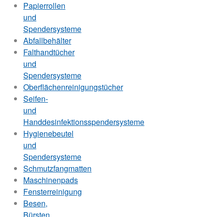
Papierrollen
und
Spendersysteme
Abfallbehälter
Falthandtücher
und
Spendersysteme
Oberflächenreinigungstücher
Seifen-
und
Handdesinfektionsspendersysteme
Hygienebeutel
und
Spendersysteme
Schmutzfangmatten
Maschinenpads
Fensterreinigung
Besen,
Bürsten