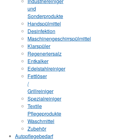
Industriereiniger
und
Sonderprodukte
Handspülmittel
Desinfektion
Maschinengeschirrspülmittel
Klarspüler
Regeneriersalz
Entkalker
Edelstahlreiniger
Fettlöser
/
Grillreiniger
Spezialreiniger
Textile
Pflegeprodukte
Waschmittel
Zubehör
Autopflegebedarf