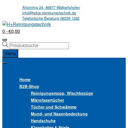
Skip
Ahornring 24, 86877 Walkertshofen
info@hplus-reinigungstechnik.de
to
Telefonische Beratung 08239 1292
content
0
- €0,00
Products
search
menu
MENU
MENU
Home
B2B
-Shop
Reinigungsmopp, Wischbezüge
Mikrofasertücher
Tücher und Schwämme
Mund- und Nasenbedeckung
Handschuhe
Klapphalter & Stiele