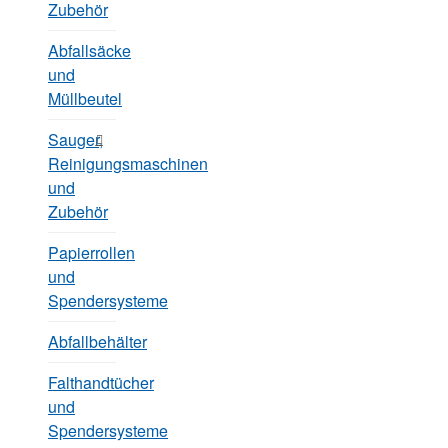
Zubehör
Abfallsäcke
und
Müllbeutel
Sauger,
Reinigungsmaschinen
und
Zubehör
Papierrollen
und
Spendersysteme
Abfallbehälter
Falthandtücher
und
Spendersysteme