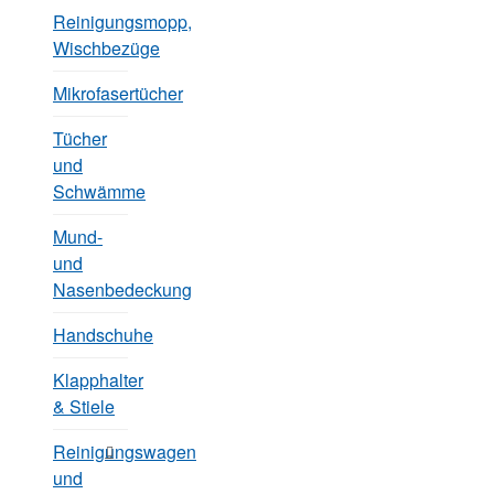
Reinigungsmopp,
Wischbezüge
Mikrofasertücher
Tücher
und
Schwämme
Mund-
und
Nasenbedeckung
Handschuhe
Klapphalter
& Stiele
Reinigungswagen
und