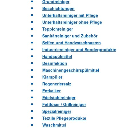
Grundreiniger
Beschichtungen
Unterhaltsreiniger mit Pflege
Unterhaltsreiniger ohne Pflege
Teppichreiniger
Sanitärreiniger und Zubehör
Seifen und Handwaschpasten
Industriereiniger und Sonderprodukte
Handspülmittel
Desinfektion
Maschinengeschirrspülmittel
Klarspüler
Regeneriersalz
Entkalker
Edelstahlreiniger
Fettlöser / Grillreiniger
Spezialreiniger
Textile Pflegeprodukte
Waschmittel