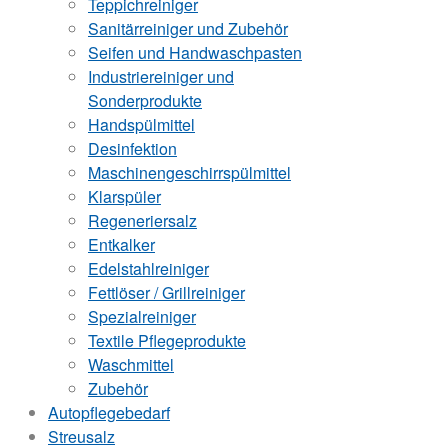
Teppichreiniger
Sanitärreiniger und Zubehör
Seifen und Handwaschpasten
Industriereiniger und
Sonderprodukte
Handspülmittel
Desinfektion
Maschinengeschirrspülmittel
Klarspüler
Regeneriersalz
Entkalker
Edelstahlreiniger
Fettlöser / Grillreiniger
Spezialreiniger
Textile Pflegeprodukte
Waschmittel
Zubehör
Autopflegebedarf
Streusalz