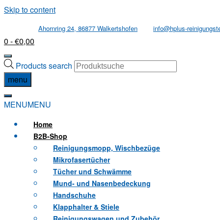
Skip to content
Ahornring 24, 86877 Walkertshofen
info@hplus-reinigungst
0
- €0,00
Products search
menu
MENU
MENU
Home
B2B
-Shop
Reinigungsmopp, Wischbezüge
Mikrofasertücher
Tücher und Schwämme
Mund- und Nasenbedeckung
Handschuhe
Klapphalter & Stiele
Reinigungswagen und Zubehör