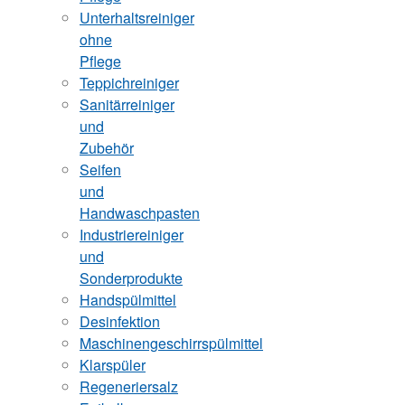
Unterhaltsreiniger
ohne
Pflege
Teppichreiniger
Sanitärreiniger
und
Zubehör
Seifen
und
Handwaschpasten
Industriereiniger
und
Sonderprodukte
Handspülmittel
Desinfektion
Maschinengeschirrspülmittel
Klarspüler
Regeneriersalz