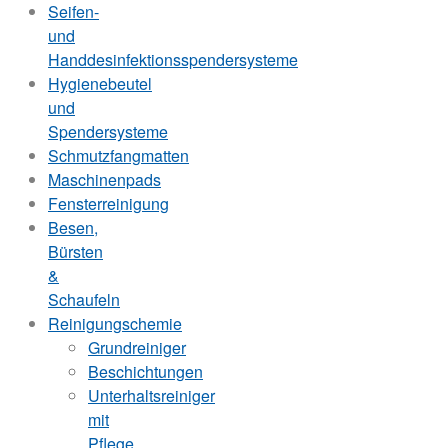
Seifen-
und
Handdesinfektionsspendersysteme
Hygienebeutel
und
Spendersysteme
Schmutzfangmatten
Maschinenpads
Fensterreinigung
Besen,
Bürsten
&
Schaufeln
Reinigungschemie
Grundreiniger
Beschichtungen
Unterhaltsreiniger
mit
Pflege