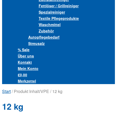
Fettlöser / Grillreiniger
Spezialreiniger
Textile Pflegeprodukte
Waschmittel
Zubehör
Autopflegebedarf
Streusalz
% Sale
Über uns
Kontakt
Mein Konto
€0,00
Merkzettel
Start
/ Produkt Inhalt/VPE / 12 kg
12 kg