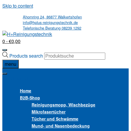
Skip to content
Ahornring 24, 86877 Walkertshofen
info@hplus-reinigungstechnik.de
Telefonische Beratung 08239 1292
0
- €0,00
Products search
menu
MENU
MENU
Home
B2B
-Shop
Reinigungsmopp, Wischbezüge
Mikrofasertücher
Tücher und Schwämme
Mund- und Nasenbedeckung