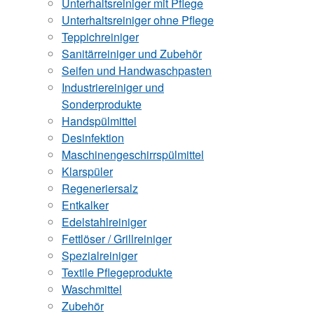
Unterhaltsreiniger mit Pflege
Unterhaltsreiniger ohne Pflege
Teppichreiniger
Sanitärreiniger und Zubehör
Seifen und Handwaschpasten
Industriereiniger und
Sonderprodukte
Handspülmittel
Desinfektion
Maschinengeschirrspülmittel
Klarspüler
Regeneriersalz
Entkalker
Edelstahlreiniger
Fettlöser / Grillreiniger
Spezialreiniger
Textile Pflegeprodukte
Waschmittel
Zubehör