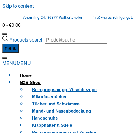
Skip to content
Ahornring 24, 86877 Walkertshofen
info@hplus-reinigungst
0
- €0,00
Products search
menu
MENU
MENU
Home
B2B
-Shop
Reinigungsmopp, Wischbezüge
Mikrofasertücher
Tücher und Schwämme
Mund- und Nasenbedeckung
Handschuhe
Klapphalter & Stiele
Reinigungswagen und Zubehör