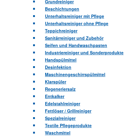
Grundreiniger
Beschichtungen
Unterhaltsreiniger mit Pflege
Unterhaltsreiniger ohne Pflege
Teppichreiniger
Sanitärreiniger und Zubehör
Seifen und Handwaschpasten
Industriereiniger und Sonderprodukte
Handspülmittel
Desinfektion
Maschinengeschirrspülmittel
Klarspüler
Regeneriersalz
Entkalker
Edelstahlreiniger
Fettlöser / Grillreiniger
Spezialreiniger
Textile Pflegeprodukte
Waschmittel