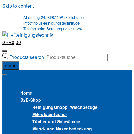
Skip to content
Ahornring 24, 86877 Walkertshofen
info@hplus-reinigungstechnik.de
Telefonische Beratung 08239 1292
0
- €0,00
Products search
menu
MENU
MENU
Home
B2B
-Shop
Reinigungsmopp, Wischbezüge
Mikrofasertücher
Tücher und Schwämme
Mund- und Nasenbedeckung