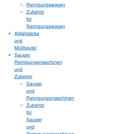
Reinigungswagen
Zubehör
für
Reinigungswagen
Abfallsäcke
und
Müllbeutel
Sauger,
Reinigungsmaschinen
und
Zubehör
Sauger
und
Reinigungsmaschinen
Zubehör
für
Sauger
und
Reinigungsmaschinen