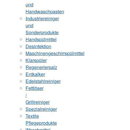
und
Handwaschpasten
Industriereiniger
und
Sonderprodukte
Handspülmittel
Desinfektion
Maschinengeschirrspülmittel
Klarspüler
Regeneriersalz
Entkalker
Edelstahlreiniger
Fettlöser
/
Grillreiniger
Spezialreiniger
Textile
Pflegeprodukte
Waschmittel