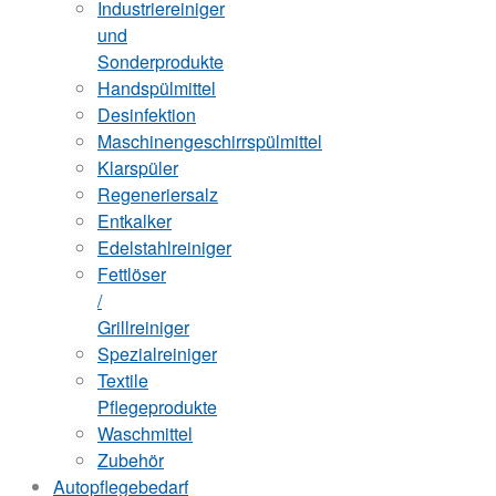
Industriereiniger
und
Sonderprodukte
Handspülmittel
Desinfektion
Maschinengeschirrspülmittel
Klarspüler
Regeneriersalz
Entkalker
Edelstahlreiniger
Fettlöser
/
Grillreiniger
Spezialreiniger
Textile
Pflegeprodukte
Waschmittel
Zubehör
Autopflegebedarf