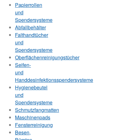
Papierrollen
und
Spendersysteme
Abfallbehälter
Falthandtücher
und
Spendersysteme
Oberflächenreinigungstücher
Seifen-
und
Handdesinfektionsspendersysteme
Hygienebeutel
und
Spendersysteme
Schmutzfangmatten
Maschinenpads
Fensterreinigung
Besen,
Bürsten