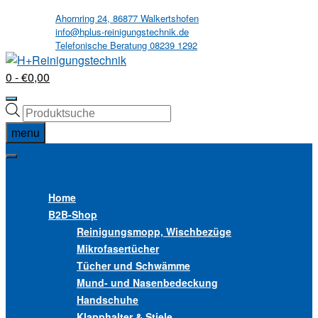
Skip
Ahornring 24, 86877 Walkertshofen
info@hplus-reinigungstechnik.de
to
Telefonische Beratung 08239 1292
content
0
- €0,00
Products
search
menu
MENU
MENU
Home
B2B
-Shop
Reinigungsmopp, Wischbezüge
Mikrofasertücher
Tücher und Schwämme
Mund- und Nasenbedeckung
Handschuhe
Klapphalter & Stiele