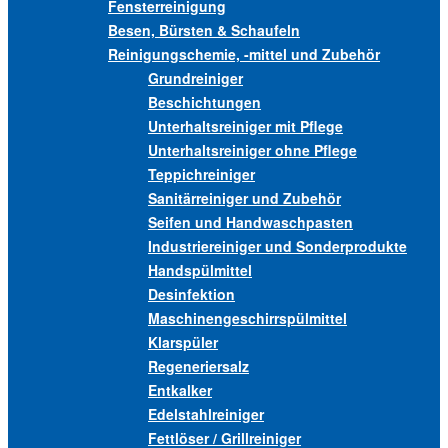
Fensterreinigung
Besen, Bürsten & Schaufeln
Reinigungschemie, -mittel und Zubehör
Grundreiniger
Beschichtungen
Unterhaltsreiniger mit Pflege
Unterhaltsreiniger ohne Pflege
Teppichreiniger
Sanitärreiniger und Zubehör
Seifen und Handwaschpasten
Industriereiniger und Sonderprodukte
Handspülmittel
Desinfektion
Maschinengeschirrspülmittel
Klarspüler
Regeneriersalz
Entkalker
Edelstahlreiniger
Fettlöser / Grillreiniger