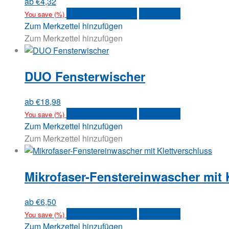
ab
€
4,32
können
Dieses
Ausführung wählen
Quick View
You save
(
%)
auf
Produkt
Zum Merkzettel hinzufügen
der
weist
Zum Merkzettel hinzufügen
Produktseite
mehrere
gewählt
Varianten
werden
DUO Fensterwischer
auf.
Die
Optionen
ab
€
18,98
können
Dieses
Ausführung wählen
Quick View
You save
(
%)
auf
Produkt
Zum Merkzettel hinzufügen
der
weist
Zum Merkzettel hinzufügen
Produktseite
mehrere
gewählt
Varianten
werden
Mikrofaser-Fenstereinwascher mit 
auf.
Die
Optionen
ab
€
6,50
können
Dieses
Ausführung wählen
Quick View
You save
(
%)
auf
Produkt
Zum Merkzettel hinzufügen