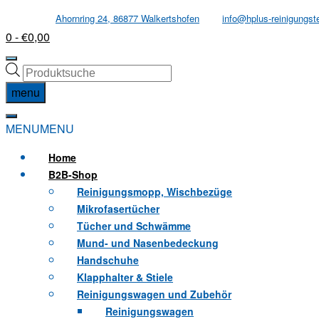
Skip
Ahornring 24, 86877 Walkertshofen
info@hplus-reinigungst
to
0
- €0,00
content
Products
search
menu
MENU
MENU
Home
B2B
-Shop
Reinigungsmopp, Wischbezüge
Mikrofasertücher
Tücher und Schwämme
Mund- und Nasenbedeckung
Handschuhe
Klapphalter & Stiele
Reinigungswagen und Zubehör
Reinigungswagen