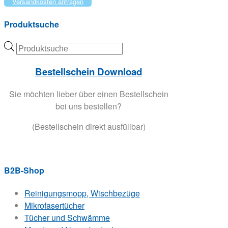
Versandkosten anfragen
gewählt
Varianten
werden
auf.
Produktsuche
Die
Optionen
Products
können
search
auf
Bestellschein Download
der
Produktseite
Sie möchten lieber über einen Bestellschein
gewählt
bei uns bestellen?
werden
(Bestellschein direkt ausfüllbar)
B2B-Shop
Reinigungsmopp, Wischbezüge
Mikrofasertücher
Tücher und Schwämme