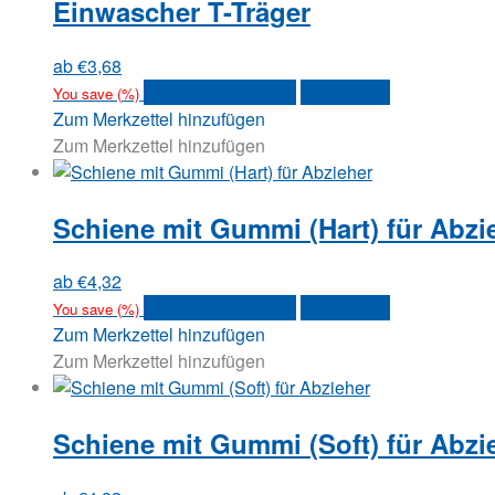
Einwascher T-Träger
ab
€
3,68
Dieses
Ausführung wählen
Quick View
You save
(
%)
Produkt
Zum Merkzettel hinzufügen
weist
Zum Merkzettel hinzufügen
mehrere
Varianten
Schiene mit Gummi (Hart) für Abzi
auf.
Die
Optionen
ab
€
4,32
können
Dieses
Ausführung wählen
Quick View
You save
(
%)
auf
Produkt
Zum Merkzettel hinzufügen
der
weist
Zum Merkzettel hinzufügen
Produktseite
mehrere
gewählt
Varianten
werden
Schiene mit Gummi (Soft) für Abzi
auf.
Die
Optionen