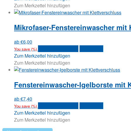
der
weist
Zum Merkzettel hinzufügen
Produktseite
mehrere
gewählt
Varianten
werden
Mikrofaser-Fenstereinwascher mit 
auf.
Die
Optionen
ab
€
6,00
können
Dieses
Ausführung wählen
Quick View
You save
(
%)
auf
Produkt
Zum Merkzettel hinzufügen
der
weist
Zum Merkzettel hinzufügen
Produktseite
mehrere
gewählt
Varianten
werden
Fenstereinwascher-Igelborste mit 
auf.
Die
Optionen
ab
€
7,40
können
Dieses
Ausführung wählen
Quick View
You save
(
%)
auf
Produkt
Zum Merkzettel hinzufügen
der
weist
Zum Merkzettel hinzufügen
Produktseite
mehrere