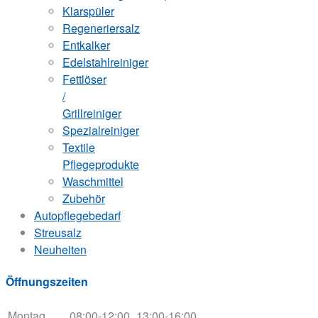
Klarspüler
Regeneriersalz
Entkalker
Edelstahlreiniger
Fettlöser
/
Grillreiniger
Spezialreiniger
Textile
Pflegeprodukte
Waschmittel
Zubehör
Autopflegebedarf
Streusalz
Neuheiten
Öffnungszeiten
Montag
08:00-12:00
13:00-16:00