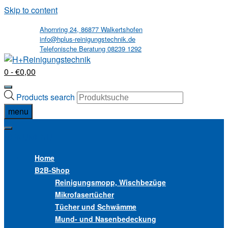
Skip to content
Ahornring 24, 86877 Walkertshofen
info@hplus-reinigungstechnik.de
Telefonische Beratung 08239 1292
0
- €0,00
Products search
menu
MENU
MENU
Home
B2B
-Shop
Reinigungsmopp, Wischbezüge
Mikrofasertücher
Tücher und Schwämme
Mund- und Nasenbedeckung