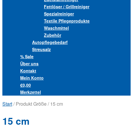
Fettlöser / Grillreiniger
Spezialreiniger
Textile Pflegeprodukte
Waschmittel
Zubehör
Autopflegebedarf
Streusalz
% Sale
Über uns
Kontakt
Mein Konto
€0,00
Merkzettel
Start
/ Produkt Größe / 15 cm
15 cm