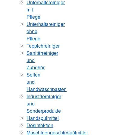
Unterhaltsreiniger
mit
Pflege
Unterhaltsreiniger
ohne
Pflege
Teppichreiniger
Sanitärreiniger
und
Zubehör
Seifen
und
Handwaschpasten
Industriereiniger
und
Sonderprodukte
Handspülmittel
Desinfektion
Maschinengeschirrspülmittel