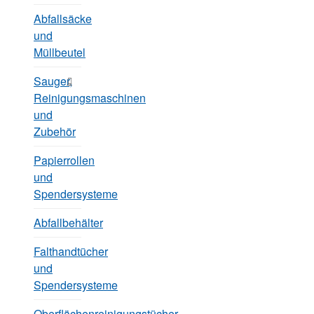
Abfallsäcke
und
Müllbeutel
Sauger,
Reinigungsmaschinen
und
Zubehör
Papierrollen
und
Spendersysteme
Abfallbehälter
Falthandtücher
und
Spendersysteme
Oberflächenreinigungstücher