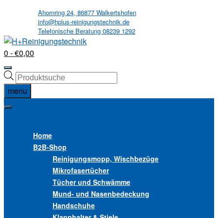
Skip
Ahornring 24, 86877 Walkertshofen
info@hplus-reinigungstechnik.de
to
Telefonische Beratung 08239 1292
content
0
- €0,00
Products
search
menu
MENU
MENU
Home
B2B
-Shop
Reinigungsmopp, Wischbezüge
Mikrofasertücher
Tücher und Schwämme
Mund- und Nasenbedeckung
Handschuhe
Klapphalter & Stiele