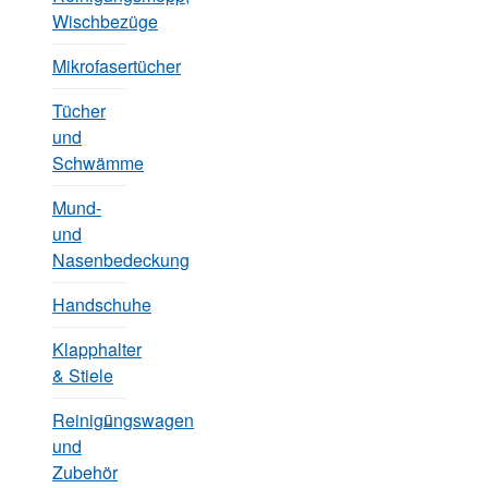
Wischbezüge
Mikrofasertücher
Tücher
und
Schwämme
Mund-
und
Nasenbedeckung
Handschuhe
Klapphalter
& Stiele
Reinigungswagen
und
Zubehör