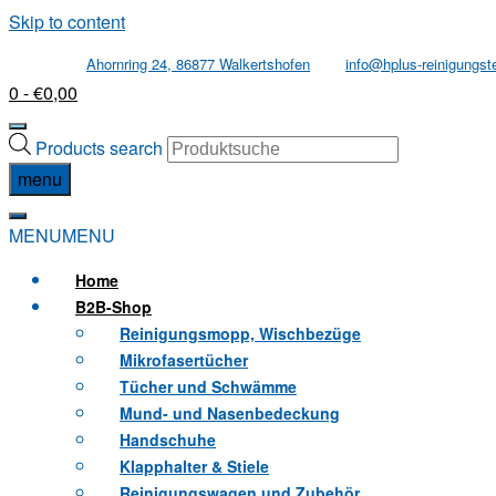
Skip to content
Ahornring 24, 86877 Walkertshofen
info@hplus-reinigungst
0
- €0,00
Products search
menu
MENU
MENU
Home
B2B
-Shop
Reinigungsmopp, Wischbezüge
Mikrofasertücher
Tücher und Schwämme
Mund- und Nasenbedeckung
Handschuhe
Klapphalter & Stiele
Reinigungswagen und Zubehör