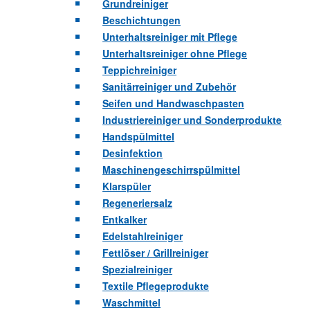
Grundreiniger
Beschichtungen
Unterhaltsreiniger mit Pflege
Unterhaltsreiniger ohne Pflege
Teppichreiniger
Sanitärreiniger und Zubehör
Seifen und Handwaschpasten
Industriereiniger und Sonderprodukte
Handspülmittel
Desinfektion
Maschinengeschirrspülmittel
Klarspüler
Regeneriersalz
Entkalker
Edelstahlreiniger
Fettlöser / Grillreiniger
Spezialreiniger
Textile Pflegeprodukte
Waschmittel