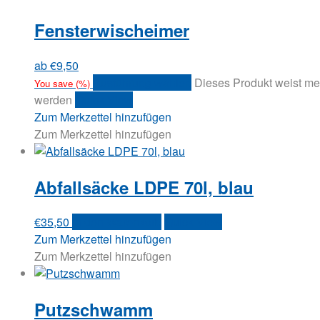
Fensterwischeimer
ab
€
9,50
Ausführung wählen
Dieses Produkt weist me
You save
(
%)
werden
Quick View
Zum Merkzettel hinzufügen
Zum Merkzettel hinzufügen
Abfallsäcke LDPE 70l, blau
€
35,50
In den Warenkorb
Quick View
Zum Merkzettel hinzufügen
Zum Merkzettel hinzufügen
Putzschwamm