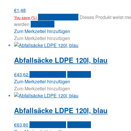
€
1,48
Ausführung wählen
Dieses Produkt weist me
You save
(
%)
werden
Quick View
Zum Merkzettel hinzufügen
Zum Merkzettel hinzufügen
Abfallsäcke LDPE 120l, blau
€
43,62
In den Warenkorb
Quick View
Zum Merkzettel hinzufügen
Zum Merkzettel hinzufügen
Abfallsäcke LDPE 120l, blau
€
63,80
In den Warenkorb
Quick View